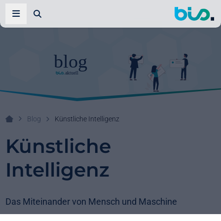
Zur Suche
Navigation öffnen
Blog
Künstliche Intelligenz
Ihr Systemhaus!
Künstliche
Intelligenz
Das Miteinander von Mensch und Maschine