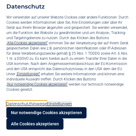
Unsere Welt wird immer komplexer und die technische Entwicklung
Datenschutz
schreitet immer schneller voran. Dabei kommen wir mit unserer
Wir verwenden auf unserer Website Cookies oder andere Funktionen. Durch
menschlichen Intelligenz häufig an unsere Grenzen oder wir werden
Cookies werden Informationen über Sie, Ihre Einstellungen oder über Ihr
direkt durch die künstliche Intelligenz ersetzt. Aber wäre es nicht viel
Gerät aus Ihrem Browser abgerufen und gespeichert. Sie werden verwendet,
sinnvoller, mit der KI zu arbeiten anstatt gegen sie?
um die Funktion der Website zu gewährleisten und um Analyse-, Tracking-
und Targetingdienste zu nutzen. Durch das Klicken des Buttons
Die Intelligenz ist unsere wertvollste Ressource. Mit ihrer Hilfe
„Alle-Cookies akzeptieren“
stimmen Sie der Verarbeitung der auf Ihrem Gerät
bewältigen wir unseren Alltag, interagieren mit anderen, treffen
gespeicherten Daten wie z.B. persönlichen Identifikatoren oder IP-Adressen
für diese Verarbeitungszwecke gemäß § 25 Abs. 1 TDDDG sowie Art. 6 Abs.
strategische Entscheidungen und sind dazu befähigt, über alles, was
1 lit. a DSGVO zu. Es kann hierbei auch zu einem Transfer Ihrer Daten in die
wir tun, übergeordnet und weitestgehend rational nachzudenken.
USA kommen. Nach dem Angemessenheitsbeschluss der EU-Kommission
und den USA entspricht das Datenschutzniveau in den USA dem der EU.
Unsere menschliche Intelligenz wird durch das Wachstum der KI
Suppo
Unter
„Einstellungen“
erhalten Sie weitere Informationen und können eine
immer häufiger in Frage gestellt. Denn was ist die menschliche
individuelle Auswahl treffen. Durch Klicken des Buttons
Intelligenz wert, wenn die Künstliche sie so gut imitieren kann? Ob im
„Nur notwendige Cookies akzeptieren“
werden nur technisch notwendige
Konta
Cookies gesetzt.
Rechnen, Auswerten oder finden von Zusammenhängen, in dem
Faktor Rationalität und Schnelligkeit hat uns die KI schon lange
bis.bl
Datenschutzhinweise
Einstellungen
überholt. Die Bedrohung durch eine Künstliche Allgemeine Intelligenz
Nur notwendige Cookies akzeptieren
ist präsent. Aber kann die KI anstatt als Bedrohung als Chance
KI Voi
gesehen werden? Ja, kann sie. Möchten wir in der immer komplexer
Alle Cookies akzeptieren
werdenden Welt mithalten, müssen wir unsere menschliche
Intelligenz ausbauen und anreichern – mithilfe Künstlicher Intelligenz.