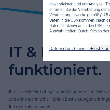
gewährleisten und um Analyse-, Tr
stimmen Sie der Verarbeitung der au
Verarbeitungszwecke gemäß § 25 Abs
Daten in die USA kommen. Nach d
Datenschutzniveau in den USA dem
Auswahl treffen. Durch Klicken de
IT & Kommuni
Datenschutzhinweise
Einstellu
funktioniert.
Ihre IT sollte Sie beflügeln, nicht ausbremsen. Wi
und ohne technische Hürden Bestleistungen erbringen k
Ihrem Erfolg mitwächst.