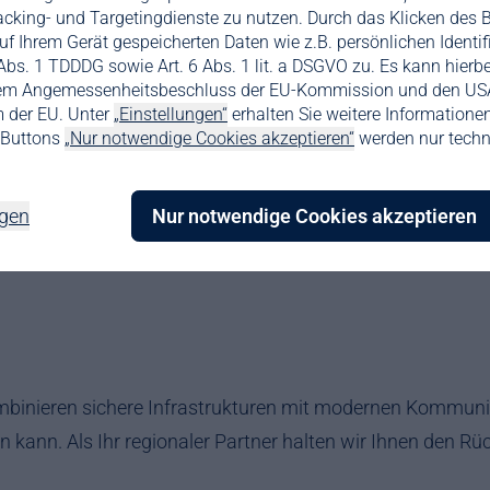
acking- und Targetingdienste zu nutzen. Durch das Klicken des 
f Ihrem Gerät gespeicherten Daten wie z.B. persönlichen Identif
. 1 TDDDG sowie Art. 6 Abs. 1 lit. a DSGVO zu. Es kann hierbe
em Angemessenheitsbeschluss der EU-Kommission und den USA
 der EU. Unter
„Einstellungen“
erhalten Sie weitere Informatione
s Buttons
„Nur notwendige Cookies akzeptieren“
werden nur techn
kation, die ei
ngen
Nur notwendige Cookies akzeptieren
r kombinieren sichere Infrastrukturen mit modernen Kommu
ann. Als Ihr regionaler Partner halten wir Ihnen den Rücke