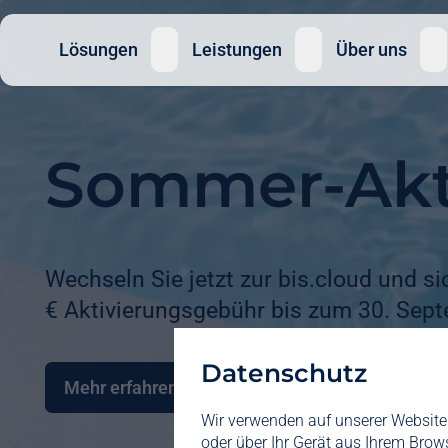
Lösungen
Leistungen
Über uns
Sommer-Akt
Wechseln Sie jetzt zur bis.cloud und si
€ Aktivierungsgebühr bis zum 30. Sept
Datenschutz
Mehr erfahren
Wir verwenden auf unserer Website 
oder über Ihr Gerät aus Ihrem Brow