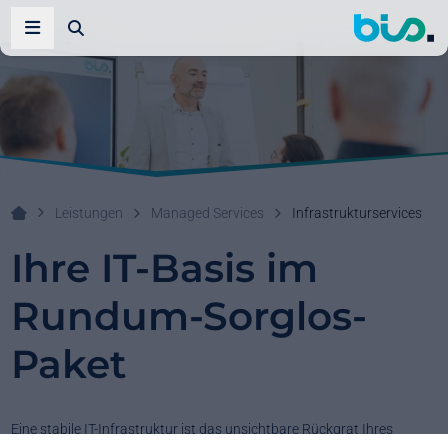
Zur Suche
Navigation öffnen
Leistungen
Managed Services
Infrastrukturservices
Ihr Systemhaus!
Ihre IT-Basis im
Rundum-Sorglos-
Paket
Eine stabile IT-Infrastruktur ist das unsichtbare Rückgrat Ihres