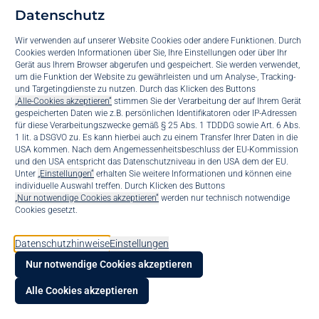
Unternehmenserfolgs. Wir sorgen dafür, dass Ihre Server, Netzwerke
Datenschutz
und Systeme nicht nur laufen, sondern Höchstleistung erbringen. Mit
unseren Infrastrukturservices übernehmen wir die komplette
Wir verwenden auf unserer Website Cookies oder andere Funktionen. Durch
Cookies werden Informationen über Sie, Ihre Einstellungen oder über Ihr
Überwachung und Wartung Ihrer Umgebung. So wandeln wir Ihre IT
Gerät aus Ihrem Browser abgerufen und gespeichert. Sie werden verwendet,
von einer reaktiven Kostenstelle in eine proaktive, verlässliche
um die Funktion der Website zu gewährleisten und um Analyse-, Tracking-
Ressource um.
und Targetingdienste zu nutzen. Durch das Klicken des Buttons
„Alle-Cookies akzeptieren“
stimmen Sie der Verarbeitung der auf Ihrem Gerät
✓
Proaktive Fehlererkennung
✓
Maximale Systemverfügbarkeit
✓
gespeicherten Daten wie z.B. persönlichen Identifikatoren oder IP-Adressen
Strategische Entlastung
für diese Verarbeitungszwecke gemäß § 25 Abs. 1 TDDDG sowie Art. 6 Abs.
1 lit. a DSGVO zu. Es kann hierbei auch zu einem Transfer Ihrer Daten in die
USA kommen. Nach dem Angemessenheitsbeschluss der EU-Kommission
und den USA entspricht das Datenschutzniveau in den USA dem der EU.
Suppo
Unter
„Einstellungen“
erhalten Sie weitere Informationen und können eine
Technik ist die Basis, Support
individuelle Auswahl treffen. Durch Klicken des Buttons
„Nur notwendige Cookies akzeptieren“
werden nur technisch notwendige
Konta
Cookies gesetzt.
der Beschleuniger
bis.bl
Datenschutzhinweise
Einstellungen
Eine stabile Infrastruktur ist das Fundament, produktive
Nur notwendige Cookies akzeptieren
KI Voi
Mitarbeiter der Erfolg. Unser IT-Outsourcing & Support schließt die
Alle Cookies akzeptieren
Lücke zwischen Technik und Anwender als Ihre externe IT-
Abteilung.