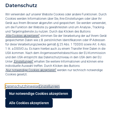
Datenschutz
In der heutigen digitalen Welt, in der ständige Erreichbarkeit und die
Wir verwenden auf unserer Website Cookies oder andere Funktionen. Durch
Verschmelzung von Arbeits- und Privatleben oft zur Norm geworden
Cookies werden Informationen über Sie, Ihre Einstellungen oder über Ihr
sind, ist es umso wichtiger, Werkzeuge zu nutzen, die uns dabei
Gerät aus Ihrem Browser abgerufen und gespeichert. Sie werden verwendet,
unterstützen, eine gesunde Work-Life-Balance zu schaffen. Eine
um die Funktion der Website zu gewährleisten und um Analyse-, Tracking-
und Targetingdienste zu nutzen. Durch das Klicken des Buttons
solche Möglichkeit bietet die Fokus-Funktion von iOS. Insbesondere in
„Alle-Cookies akzeptieren“
stimmen Sie der Verarbeitung der auf Ihrem Gerät
geschäftlichen Umgebungen, in denen eine private Nutzung des
gespeicherten Daten wie z.B. persönlichen Identifikatoren oder IP-Adressen
für diese Verarbeitungszwecke gemäß § 25 Abs. 1 TDDDG sowie Art. 6 Abs.
Geräts ebenfalls gegeben ist, kann diese Funktion einen bedeutenden
1 lit. a DSGVO zu. Es kann hierbei auch zu einem Transfer Ihrer Daten in die
Einfluss auf die Produktivität und das Wohlbefinden der
USA kommen. Nach dem Angemessenheitsbeschluss der EU-Kommission
und den USA entspricht das Datenschutzniveau in den USA dem der EU.
Mitarbeitenden haben. In diesem Artikel werfen wir einen Blick auf die
Suppo
Unter
„Einstellungen“
erhalten Sie weitere Informationen und können eine
Vorteile der iOS Fokus-Funktion und wie sie in Kombination mit
individuelle Auswahl treffen. Durch Klicken des Buttons
Mobile Device Management (MDM), insbesondere Intune, genutzt
„Nur notwendige Cookies akzeptieren“
werden nur technisch notwendige
Konta
Cookies gesetzt.
werden kann.
Die iOS Fokus-Funktion im Überblick
bis.bl
Datenschutzhinweise
Einstellungen
Die Fokus-Funktion ist eine innovative Ergänzung des iOS-
Nur notwendige Cookies akzeptieren
Betriebssystems, die es den Nutzern ermöglicht, Ablenkungen zu
KI Voi
minimieren und sich auf die jeweilige Aufgabe zu konzentrieren.
Alle Cookies akzeptieren
Indem Nutzer bestimmte Benachrichtigungen und Apps für einen
festgelegten Zeitraum stummschalten oder einschränken, können sie