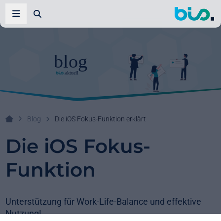
Zur Suche
Navigation öffnen
Blog
Die iOS Fokus-Funktion erklärt
Ihr Systemhaus!
Die iOS Fokus-
Funktion
Unterstützung für Work-Life-Balance und effektive
Nutzung!