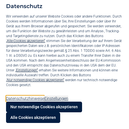
Kommunikationsmittel, sondern auch eines der umfangreichsten
Datenschutz
Datenarchive für interne und externe Angelegenheiten. Daher ist es
Wir verwenden auf unserer Website Cookies oder andere Funktionen. Durch
umso wichtiger, dieses Datenarchiv dementsprechend abzusichern.
Cookies werden Informationen über Sie, Ihre Einstellungen oder über Ihr
Wie das funktioniert? Erfahren Sie mehr in unserem Blog.
Gerät aus Ihrem Browser abgerufen und gespeichert. Sie werden verwendet,
Eine E-Mail-Archivierung, ist ein automatischer Prozess, der
um die Funktion der Website zu gewährleisten und um Analyse-, Tracking-
und Targetingdienste zu nutzen. Durch das Klicken des Buttons
Unternehmen vor Datenverlust schützen kann. Des Weiteren ist jedes
„Alle-Cookies akzeptieren“
stimmen Sie der Verarbeitung der auf Ihrem Gerät
Unternehmen in Deutschland sogar dazu verpflichtet, den digitalen
gespeicherten Daten wie z.B. persönlichen Identifikatoren oder IP-Adressen
für diese Verarbeitungszwecke gemäß § 25 Abs. 1 TDDDG sowie Art. 6 Abs.
Schriftverkehr über einen bestimmten Zeitraum im Archiv
1 lit. a DSGVO zu. Es kann hierbei auch zu einem Transfer Ihrer Daten in die
abzusichern. Grund dafür ist die Offenlegungspflicht bei rechtlichen
USA kommen. Nach dem Angemessenheitsbeschluss der EU-Kommission
und den USA entspricht das Datenschutzniveau in den USA dem der EU.
Verfahren. Herkömmliche Backups reichen demnach nicht aus, da
Suppo
Unter
„Einstellungen“
erhalten Sie weitere Informationen und können eine
diese zwar einen Datenverlust vermeiden, jedoch keine
individuelle Auswahl treffen. Durch Klicken des Buttons
rechtskonforme Archivierung darstellen. In einem Backup ist es
„Nur notwendige Cookies akzeptieren“
werden nur technisch notwendige
Konta
Cookies gesetzt.
möglich, E-Mails verschwinden zu lassen. Eine Archivierung deckt
hingegen eine vollständige Abbildung des Ist-Zustandes ab.
bis.bl
Datenschutzhinweise
Einstellungen
Neben der Pflicht zur Archivierung, bringt diese Automatisierung
Nur notwendige Cookies akzeptieren
natürlich auch einige Vorteile für Unternehmen mit sich. Wir haben
KI Voi
Ihnen die wichtigsten Vorteile einer E-Mail-Archivierung
Alle Cookies akzeptieren
zusammengefasst:
Vorteile für die IT-Abteilung: