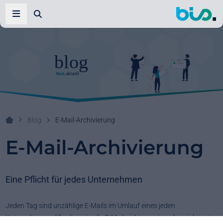
Zur Suche
Navigation öffnen
Blog
E-Mail-Archivierung
Ihr Systemhaus!
E-Mail-Archivierung
Eine Pflicht für jedes Unternehmen
Jeden Tag sind unzählige E-Mails im Umlauf eines jeden
Unternehmens. Allerdings ist die E-Mail nicht nur einer der wichtigsten