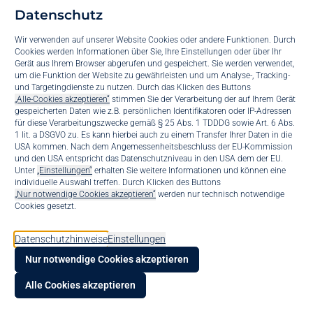
Datenschutz
Wir verwenden auf unserer Website Cookies oder andere Funktionen. Durch
Cookies werden Informationen über Sie, Ihre Einstellungen oder über Ihr
Gerät aus Ihrem Browser abgerufen und gespeichert. Sie werden verwendet,
um die Funktion der Website zu gewährleisten und um Analyse-, Tracking-
und Targetingdienste zu nutzen. Durch das Klicken des Buttons
„Alle-Cookies akzeptieren“
stimmen Sie der Verarbeitung der auf Ihrem Gerät
ESTOS Procall 7
gespeicherten Daten wie z.B. persönlichen Identifikatoren oder IP-Adressen
für diese Verarbeitungszwecke gemäß § 25 Abs. 1 TDDDG sowie Art. 6 Abs.
1 lit. a DSGVO zu. Es kann hierbei auch zu einem Transfer Ihrer Daten in die
USA kommen. Nach dem Angemessenheitsbeschluss der EU-Kommission
und den USA entspricht das Datenschutzniveau in den USA dem der EU.
Unified Communications für den modernen
Suppo
Unter
„Einstellungen“
erhalten Sie weitere Informationen und können eine
Arbeitsplatz
individuelle Auswahl treffen. Durch Klicken des Buttons
„Nur notwendige Cookies akzeptieren“
werden nur technisch notwendige
Konta
Cookies gesetzt.
Liebe Leser*in,
bis.bl
anbei finden Sie alle Neuerungen im Überblick.
Datenschutzhinweise
Einstellungen
ProCall 7 Enterprise
Nur notwendige Cookies akzeptieren
Schnell und zügig Informationen teilen: Direkt über den ProCall Client
KI Voi
können die Benutzer künftig Inhalte wie Dateien, Bilder oder Videos
Alle Cookies akzeptieren
über den Chat austauschen.