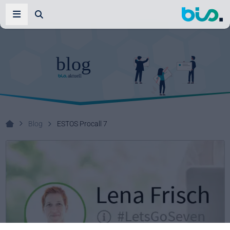
Zur Suche
Navigation öffnen
Blog
ESTOS Procall 7
Ihr Systemhaus!