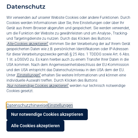
Datenschutz
Wir verwenden auf unserer Website Cookies oder andere Funktionen. Durch
Wechsel in der
Cookies werden Informationen über Sie, Ihre Einstellungen oder über Ihr
Gerät aus Ihrem Browser abgerufen und gespeichert. Sie werden verwendet,
um die Funktion der Website zu gewährleisten und um Analyse-, Tracking-
Unternehmensführu
und Targetingdienste zu nutzen. Durch das Klicken des Buttons
„Alle-Cookies akzeptieren“
stimmen Sie der Verarbeitung der auf Ihrem Gerät
gespeicherten Daten wie z.B. persönlichen Identifikatoren oder IP-Adressen
für diese Verarbeitungszwecke gemäß § 25 Abs. 1 TDDDG sowie Art. 6 Abs.
1 lit. a DSGVO zu. Es kann hierbei auch zu einem Transfer Ihrer Daten in die
Liebe Leser*in,
USA kommen. Nach dem Angemessenheitsbeschluss der EU-Kommission
zum 1. August 2020 verabschiedete sich unser Geschäftsführer und
und den USA entspricht das Datenschutzniveau in den USA dem der EU.
Suppo
Unter
„Einstellungen“
erhalten Sie weitere Informationen und können eine
Mitbegründer der B.I.S. Telefonsysteme GmbH Herr Udo Mielke in
individuelle Auswahl treffen. Durch Klicken des Buttons
seinen wohlverdienten Ruhestand und läutet somit den schrittweisen
„Nur notwendige Cookies akzeptieren“
werden nur technisch notwendige
Konta
Cookies gesetzt.
Generationenwechsel ein.
Er lenkte seit über 20 Jahren zusammen mit Herbert Speck
bis.bl
Datenschutzhinweise
Einstellungen
erfolgreich die Geschicke der B.I.S. Telefonsysteme GmbH.
Zusammen haben Sie mit ihrem Team das Unternehmen zu dem
Nur notwendige Cookies akzeptieren
KI Voi
gemacht, was es heute ist: eines der führenden ITK-Systemhäuser in
Alle Cookies akzeptieren
Süddeutschland.
Mit dem 32-jährigen Informatiker Achim Speck rückt die nächste